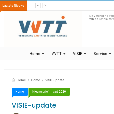
Laatste Nieuws
NLCoach – Scholingen
De Vereniging Van 
van de kennis en v
Home
VVTT
VISIE
Service
Home
/
Home
/
VISIE-update
Home
Nieuwsbrief maart 2020
VISIE-update