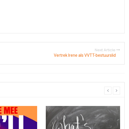
Next Article
Vertrek Irene als VVTT-bestuurslid
prev
next