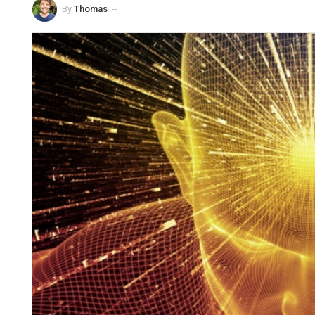
By
Thomas
--
29 maart 2020