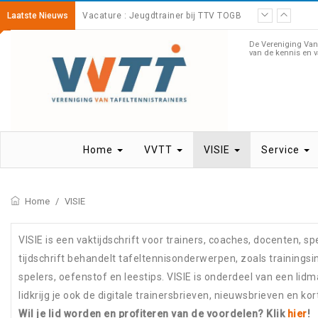
Laatste Nieuws
Vacature : Jeugdtrainer bij TTV TOGB
De Vereniging Van 
van de kennis en v
Home
VVTT
VISIE
Service
Home
/
VISIE
VISIE is een vaktijdschrift voor trainers, coaches, docenten, s
tijdschrift behandelt tafeltennisonderwerpen, zoals trainingsi
spelers, oefenstof en leestips. VISIE is onderdeel van een lid
lidkrijg je ook de digitale trainersbrieven, nieuwsbrieven en kor
Wil je lid worden en profiteren van de voordelen? Klik
hier
!