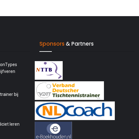
Sponsors
& Partners
tionTypes
ijfveren
rainer bij
iciet leren