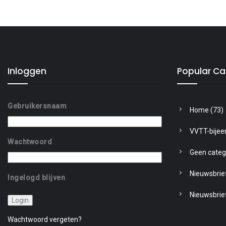
Inloggen
Popular Ca
Gebruikersnaam
Home
(73)
VVTT-bije
Wachtwoord
Geen categ
Nieuwsbrie
Ingelogd blijven
Nieuwsbrie
Wachtwoord vergeten?