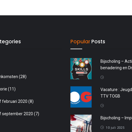
tegories
Popular
Posts
Bijscholing – Ac
benadering en Dr
enkomsten
(28)
20 april 2026
orie
(11)
Vacature : Jeugdt
TTV TOGB
f februari 2020
(8)
4 oktober 2025
f september 2020
(7)
Bijscholing – Impl
10 juli 2025