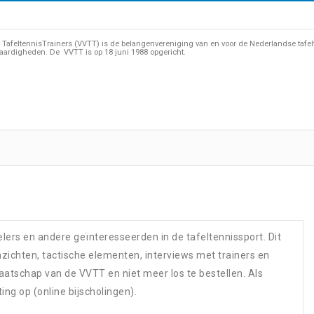
TafeltennisTrainers (VVTT) is de belangenvereniging van en voor de Nederlandse tafelten
aardigheden. De VVTT is op 18 juni 1988 opgericht.
pelers en andere geïnteresseerden in de tafeltennissport. Dit
nzichten, tactische elementen, interviews met trainers en
maatschap van de VVTT en niet meer los te bestellen. Als
ting op (online bijscholingen).