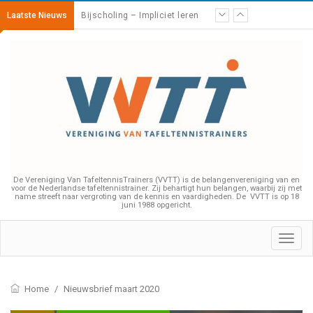
Laatste Nieuws
Bijscholing – Impliciet leren
De Vereniging Van TafeltennisTrainers (VVTT) is de belangenvereniging van en
voor de Nederlandse tafeltennistrainer. Zij behartigt hun belangen, waarbij zij met
name streeft naar vergroting van de kennis en vaardigheden. De VVTT is op 18
juni 1988 opgericht.
Toggl
navig
Home
/
Nieuwsbrief maart 2020