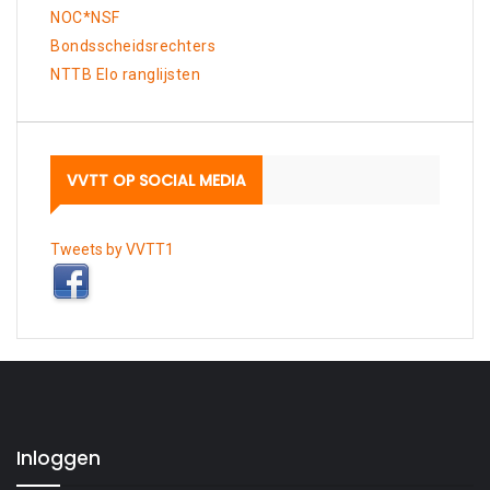
NOC*NSF
Bondsscheidsrechters
NTTB Elo ranglijsten
VVTT OP SOCIAL MEDIA
Tweets by VVTT1
Inloggen