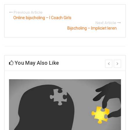
Previous Article
Online bijscholing – I Coach Girls
Next Article
Bijscholing – Impliciet leren
You May Also Like
prev
next