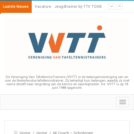
Laatste Nieuws
Vacature : Jeugdtrainer bij TTV TOGB
De Vereniging Van TafeltennisTrainers (VVTT) is de belangenvereniging van en
voor de Nederlandse tafeltennistrainer. Zij behartigt hun belangen, waarbij zij met
name streeft naar vergroting van de kennis en vaardigheden. De VVTT is op 18
juni 1988 opgericht.
Toggl
navig
Home
/
Home
/
NLCoach – Scholingen