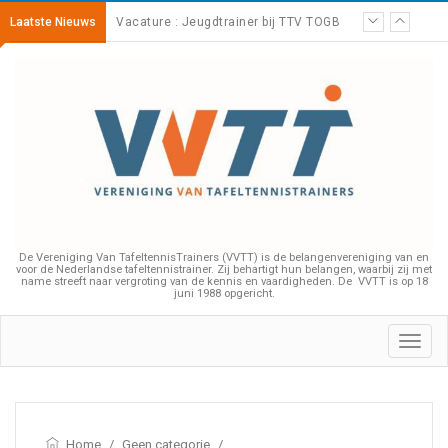
Laatste Nieuws
Bijscholing – Impliciet leren
De Vereniging Van TafeltennisTrainers (VVTT) is de belangenvereniging van en
voor de Nederlandse tafeltennistrainer. Zij behartigt hun belangen, waarbij zij met
name streeft naar vergroting van de kennis en vaardigheden. De VVTT is op 18
juni 1988 opgericht.
Toggl
navig
Home
/
Geen categorie
/