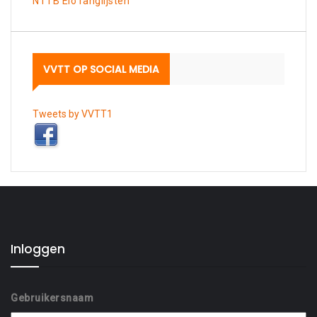
NTTB Elo ranglijsten
VVTT OP SOCIAL MEDIA
Tweets by VVTT1
Inloggen
Gebruikersnaam