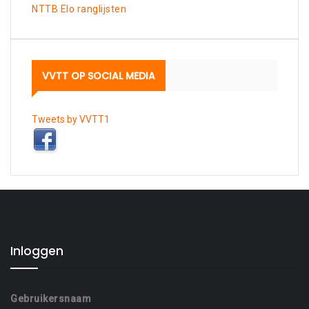
NTTB Elo ranglijsten
VVTT OP SOCIAL MEDIA
Tweets by VVTT1
Inloggen
Gebruikersnaam