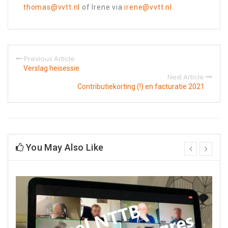
thomas@vvtt.nl
of Irene via
irene@vvtt.nl.
Previous Article
Verslag heisessie
Next Article
Contributiekorting (!) en facturatie 2021
You May Also Like
prev
next