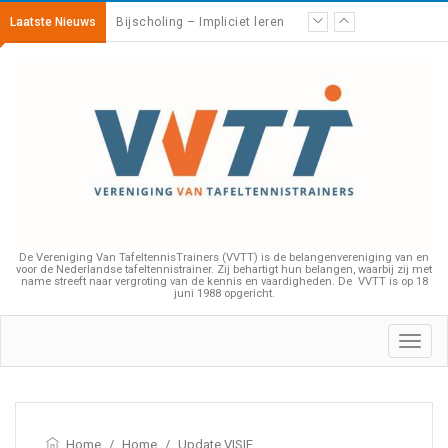
Laatste Nieuws
Bijscholing – Impliciet leren
De Vereniging Van TafeltennisTrainers (VVTT) is de belangenvereniging van en
voor de Nederlandse tafeltennistrainer. Zij behartigt hun belangen, waarbij zij met
name streeft naar vergroting van de kennis en vaardigheden. De VVTT is op 18
juni 1988 opgericht.
Toggl
navig
Home
/
Home
/
Update VISIE