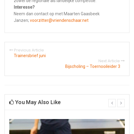
zowel de regionale als landelijke competitie.
Interesse?
Neem dan contact op met Maarten Gaasbeek
Janzen;
voorzitter@vriendenschaar.net
Previous Article
Trainersbrief juni
Next Article
Bijscholing – Toernooileider 3
You May Also Like
prev
next