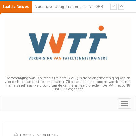
Laatste Nieuws
Vacature : Jeugdtrainer bij TTV TOGB
Bijscholing – Impliciet leren
De Vereniging Van TafeltennisTrainers (VVTT) is de belangenvereniging van en
voor de Nederlandse tafeltennistrainer. Zij behartigt hun belangen, waarbij zij met
name streeft naar vergroting van de kennis en vaardigheden. De VVTT is op 18
juni 1988 opgericht.
Toggl
navig
Home
/
Vacatures
/