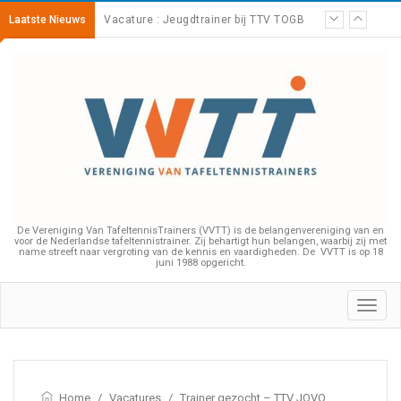
Laatste Nieuws
Vacature : Jeugdtrainer bij TTV TOGB
Bijscholing – Impliciet leren
De Vereniging Van TafeltennisTrainers (VVTT) is de belangenvereniging van en
voor de Nederlandse tafeltennistrainer. Zij behartigt hun belangen, waarbij zij met
name streeft naar vergroting van de kennis en vaardigheden. De VVTT is op 18
juni 1988 opgericht.
Toggl
navig
Home
/
Vacatures
/
Trainer gezocht – TTV JOVO