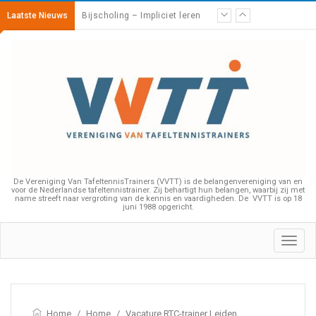
Laatste Nieuws
Bijscholing – Impliciet leren
De Vereniging Van TafeltennisTrainers (VVTT) is de belangenvereniging van en
voor de Nederlandse tafeltennistrainer. Zij behartigt hun belangen, waarbij zij met
name streeft naar vergroting van de kennis en vaardigheden. De VVTT is op 18
juni 1988 opgericht.
Toggl
navig
Home
/
Home
/
Vacature RTC-trainer Leiden