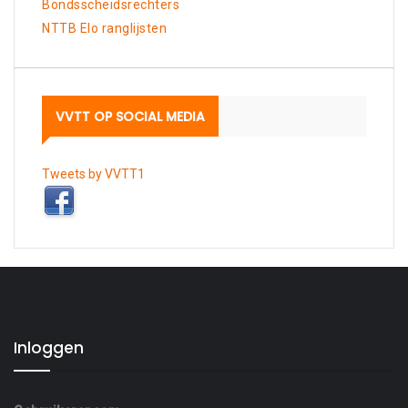
Bondsscheidsrechters
NTTB Elo ranglijsten
VVTT OP SOCIAL MEDIA
Tweets by VVTT1
Inloggen